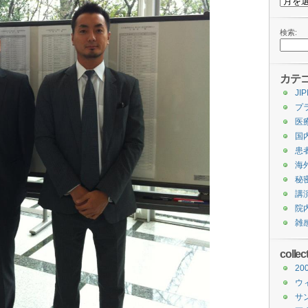
検索:
カテ
JIP
プ
医
国
患
海
秘
講
院
雑
collec
2
ウ
サ