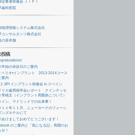
療従事者研修会 ＪＩＰＩ
草歯科医院
都地理情報システム株式会社
草コンサルタンツ株式会社
妓の茶本舗
の投稿
graturations!
末年始の休診日のご案内
PI ペリオ•インプラント 2013-2014コース
ご案内
12 JIPI インプラント研修会 in スペイン
メリカ歯周病学会レポート クインテッセ
ス寄稿文（インプラント周囲炎について）
ペイン、マドリッドでの出来事！
０１１年１１月、ニューヨークのフォーシ
ズンズホテルにて
年あけましておめでとうございます！
acebook のご案内と「気になる記」再開のお
らせ！