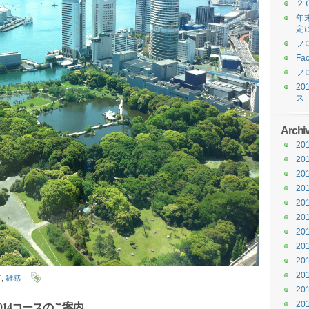
２
年
定
フ
Fa
フ
20
ス
Archi
20
20
20
20
20
20
20
20
20
20
事
,
雑感
20
20
-2014コースのご案内