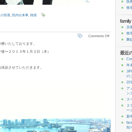
医
牧
んの部屋
,
院内出来事
,
雑感
family
京
牧
Comments Off
舞
診療いたしております。
午後〜２０１３年１月３日（木）
最近
Con
年
は休診させていただきます。
JI
の
20
ア
ン
ス
２
ー
新
f
知