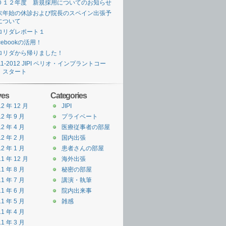
０１２年度 新規採用についてのお知らせ
末年始の休診および院長のスペイン出張予
について
ロリダレポート１
cebookの活用！
ロリダから帰りました！
11-2012 JIPI ペリオ・インプラントコー
 スタート
ves
Categories
12 年 12 月
JIPI
12 年 9 月
プライベート
12 年 4 月
医療従事者の部屋
12 年 2 月
国内出張
12 年 1 月
患者さんの部屋
11 年 12 月
海外出張
11 年 8 月
秘密の部屋
11 年 7 月
講演・執筆
11 年 6 月
院内出来事
11 年 5 月
雑感
11 年 4 月
11 年 3 月