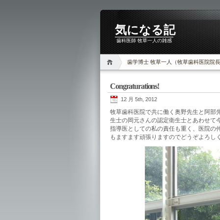
気になる記
歯科医師 牧草一人の雑感
歯学博士 牧草一人（牧草歯科医院院
Congraturations!
12 月 5th, 2012
牧草歯科医院で共に働く奥野先生と阿部
生士の岡元さんの認定衛生士とあわせて
指導医としての私の責任も重く、医院の仲間やJI
もますます頑張りますのでどうぞよろしくお願い