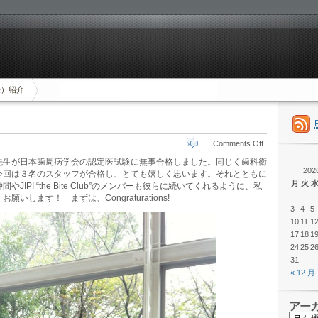
長）紹介
Comments Off
先生が日本歯周病学会の認定医試験に無事合格しました。同じく歯科衛
202
今回は３名のスタッフが合格し、とても嬉しく思います。それとともに
月
火
PI “the Bite Club”のメンバーも彼らに続いてくれるように、私
します！ まずは、Congraturations!
3
4
5
10
11
1
17
18
1
24
25
2
31
« 12 月
アー