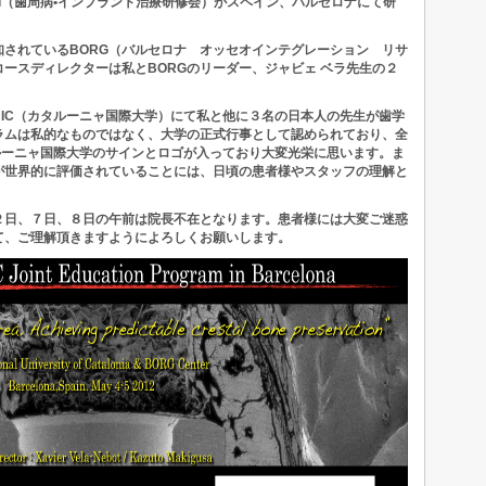
PI（歯周病•インプラント治療研修会）がスペイン、バルセロナにて研
されているBORG（バルセロナ オッセオインテグレーション リサ
ースディレクターは私とBORGのリーダー、ジャビェ ベラ先生の２
IC（カタルーニャ国際大学）にて私と他に３名の日本人の先生が歯学
ラムは私的なものではなく、大学の正式行事として認められており、全
ルーニャ国際大学のサインとロゴが入っており大変光栄に思います。ま
が世界的に評価されていることには、日頃の患者様やスタッフの理解と
２日、７日、８日の午前は院長不在となります。患者様には大変ご迷惑
て、ご理解頂きますようによろしくお願いします。