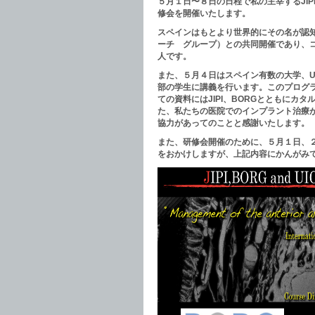
５月１日〜８日の日程で私の主宰するJI
修会を開催いたします。
スペインはもとより世界的にその名が認知
ーチ グループ）との共同開催であり、コ
人です。
また、５月４日はスペイン有数の大学、U
部の学生に講義を行います。このプログ
ての資料にはJIPI、BORGとともに
カタ
た、私たちの医院でのインプラント治療
協力があってのことと感謝いたします。
また、研修会開催のために、５月１日、
をおかけしますが、上記内容にかんがみ