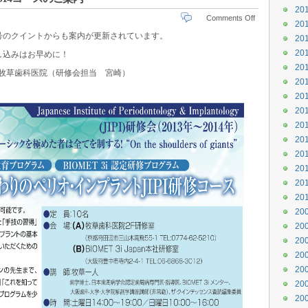
20
Comments Off
20
号のクイントからも案内が更新されています。
20
20
し込みはお早めに！
20
2-9788 牧草歯科医院（研修会担当 宮崎）
20
20
20
20
20
20
20
20
20
20
20
20
20
20
20
20