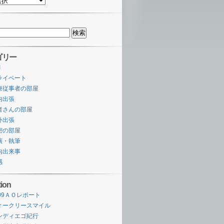
ゴリー
I
ライベート
療従事者の部屋
内出張
者さんの部屋
外出張
密の部屋
演・執筆
内出来事
感
tion
009ＡＯレポート
ィークリースマイル
ンディエゴ紀行