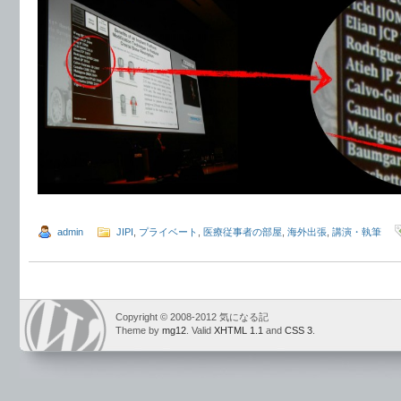
admin
JIPI
,
プライベート
,
医療従事者の部屋
,
海外出張
,
講演・執筆
Copyright © 2008-2012 気になる記
Theme by
mg12
. Valid
XHTML 1.1
and
CSS 3
.