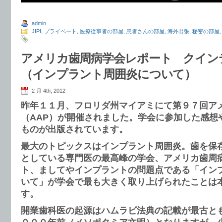
admin
JIPI
,
プライベート
,
医療従事者の部屋
,
患者さんの部屋
,
海外出張
,
秘密の部屋
アメリカ歯周病学会レポート クイン
（インプラント周囲炎について）
2 月 4th, 2012
昨年１１月、フロリダ州マイアミにて第９７回ア
（AAP）が開催されました。学会に参加した感想
ものが出版されています。
最大のトピックスはインプラント周囲炎。歯を保
としている専門医の最高峰の学会、アメリカ歯周
ト、ましてやインプラントの問題点である「イン
いて」が学会で最も大きく取り上げられたことは
す。
開業歯科医の起源はハムラビ法典の記載が最古と