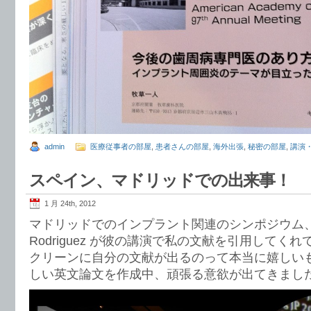
admin
医療従事者の部屋
,
患者さんの部屋
,
海外出張
,
秘密の部屋
,
講演
スペイン、マドリッドでの出来事！
1 月 24th, 2012
マドリッドでのインプラント関連のシンポジウム、
Rodriguez が彼の講演で私の文献を引用してく
クリ
ーンに自分の文献が出るのって本当に嬉しい
しい英文論文を作成中、頑張る意欲が出てきまし