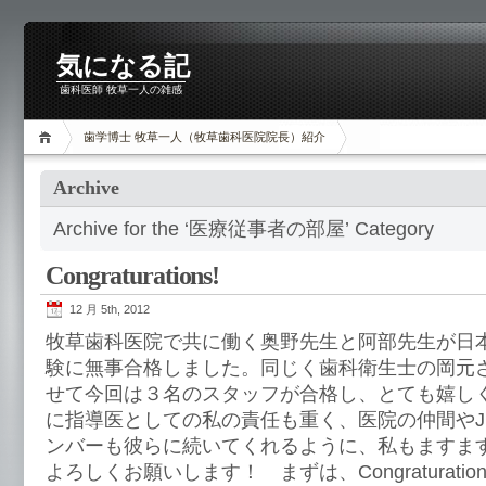
気になる記
歯科医師 牧草一人の雑感
歯学博士 牧草一人（牧草歯科医院院長）紹介
Archive
Archive for the ‘医療従事者の部屋’ Category
Congraturations!
12 月 5th, 2012
牧草歯科医院で共に働く奥野先生と阿部先生が日
験に無事合格しました。同じく歯科衛生士の岡元
せて今回は３名のスタッフが合格し、とても嬉し
に指導医としての私の責任も重く、医院の仲間やJIPI “th
ンバーも彼らに続いてくれるように、私もますま
よろしくお願いします！ まずは、Congraturation