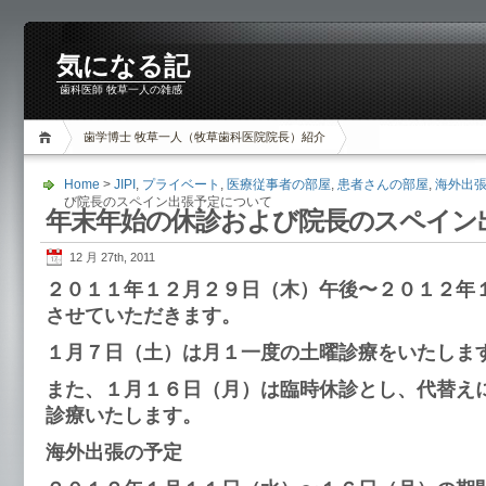
気になる記
歯科医師 牧草一人の雑感
歯学博士 牧草一人（牧草歯科医院院長）紹介
Home
>
JIPI
,
プライベート
,
医療従事者の部屋
,
患者さんの部屋
,
海外出
び院長のスペイン出張予定について
年末年始の休診および院長のスペイン
12 月 27th, 2011
２０１１年１２月２９日（木）午後〜２０１２年
させていただきます。
１月７日（土）は月１一度の土曜診療をいたしま
また、１月１６日（月）は臨時休診とし、代替え
診療いたします。
海外出張の予定